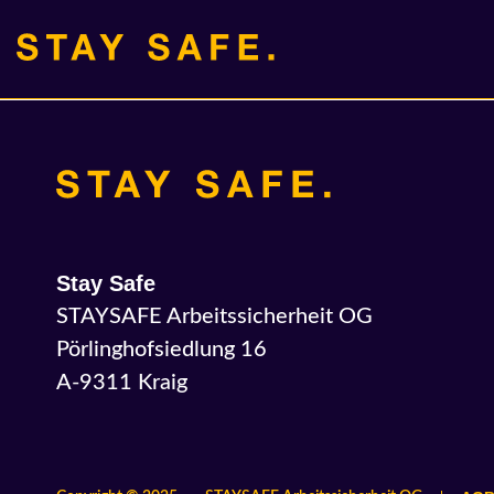
Skip
Skip
links
to
primary
navigation
Skip
to
content
Stay Safe
STAYSAFE Arbeitssicherheit OG
Pörlinghofsiedlung 16
A-9311 Kraig