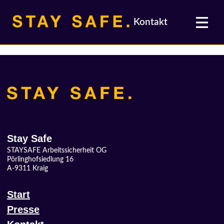
Skip
Skip
links
to
Kontakt
primary
navigation
[:de]
Skip
to
content
Stay Safe
STAYSAFE Arbeitssicherheit OG
Pörlinghofsiedlung 16
A-9311 Kraig
Start
Presse