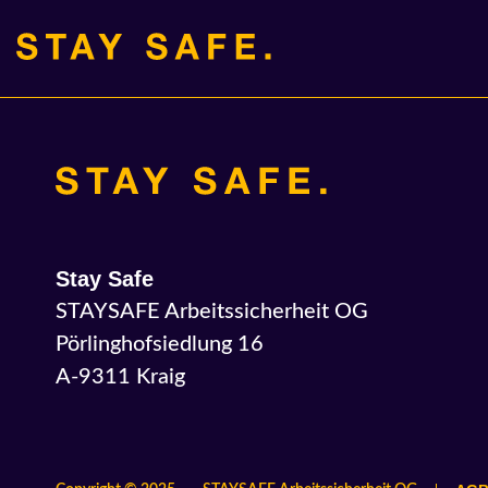
Skip
Skip
links
to
primary
navigation
Skip
to
content
Stay Safe
STAYSAFE Arbeitssicherheit OG
Pörlinghofsiedlung 16
A-9311 Kraig